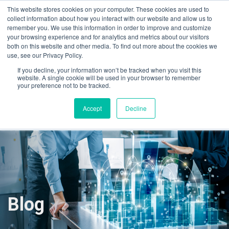
This website stores cookies on your computer. These cookies are used to
01 800 552 3686
(55) 5511 4455.
collect information about how you interact with our website and allow us to
remember you. We use this information in order to improve and customize
contacto@grupo-mediatec.com
your browsing experience and for analytics and metrics about our visitors
both on this website and other media. To find out more about the cookies we
use, see our Privacy Policy.
If you decline, your information won’t be tracked when you visit this
website. A single cookie will be used in your browser to remember
your preference not to be tracked.
Accept
Decline
Blog