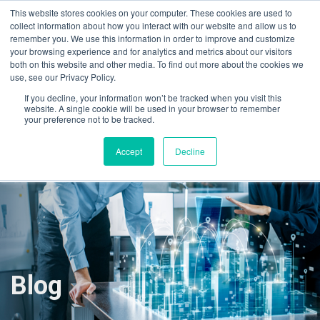
This website stores cookies on your computer. These cookies are used to
01 800 552 3686
(55) 5511 4455.
collect information about how you interact with our website and allow us to
remember you. We use this information in order to improve and customize
contacto@grupo-mediatec.com
your browsing experience and for analytics and metrics about our visitors
both on this website and other media. To find out more about the cookies we
use, see our Privacy Policy.
If you decline, your information won’t be tracked when you visit this
website. A single cookie will be used in your browser to remember
your preference not to be tracked.
Accept
Decline
Blog